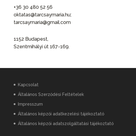
+36 30 480 52 56
oktatas@tarcsaymaria.hu;
tarcsaymaria@gmail.com
1152 Budapest,
Szentmihályi út 167-169.
Kapcsolat
Általános Szerződési Feltételek
Impresszum
Általános képzői adatkezelési tájékoztató
Általános képzői adatszolgáltatási tájékoztató