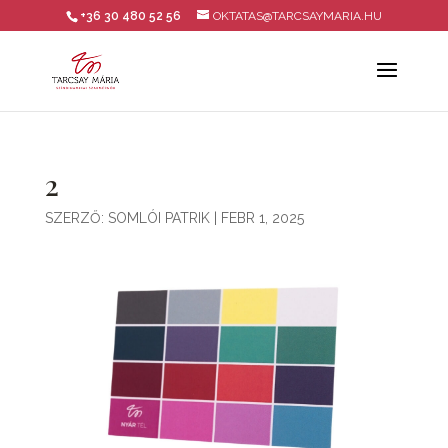
+36 30 480 52 56
OKTATAS@TARCSAYMARIA.HU
2
SZERZŐ:
SOMLÓI PATRIK
|
FEBR 1, 2025