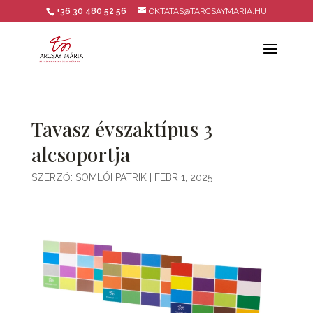
+36 30 480 52 56
OKTATAS@TARCSAYMARIA.HU
Tavasz évszaktípus 3
alcsoportja
SZERZŐ:
SOMLÓI PATRIK
|
FEBR 1, 2025