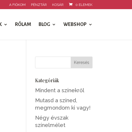
A FIÓKOM
PÉNZTÁR
KOSÁR
0 ELEMEK
K
RÓLAM
BLOG
WEBSHOP
Kategóriák
Mindent a színekről
Mutasd a színed,
megmondom ki vagy!
Négy évszak
színelmélet