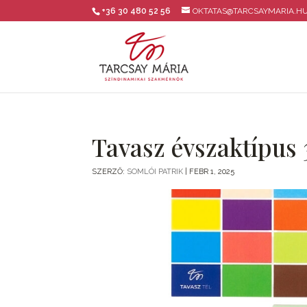
+36 30 480 52 56
OKTATAS@TARCSAYMARIA.H
Tavasz évszaktípus 
SZERZŐ:
SOMLÓI PATRIK
|
FEBR 1, 2025