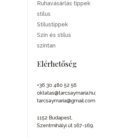
Ruhavásárlás tippek
stílus
Stílustippek
Szín és stílus
színtan
Elérhetőség
+36 30 480 52 56
oktatas@tarcsaymaria.hu;
tarcsaymaria@gmail.com
1152 Budapest,
Szentmihályi út 167-169.