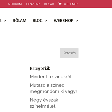
A FIÓKOM
PÉNZTÁR
KOSÁR
0 ELEMEK
K
RÓLAM
BLOG
WEBSHOP
Kategóriák
Mindent a színekről
Mutasd a színed,
megmondom ki vagy!
Négy évszak
színelmélet