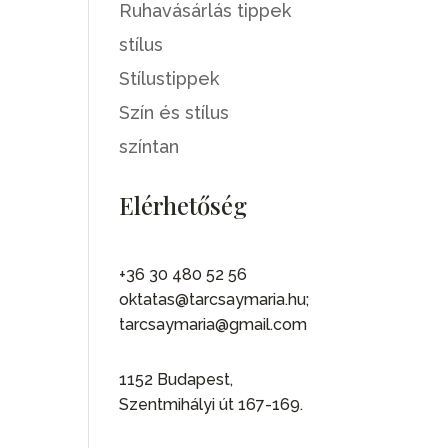
Ruhavásárlás tippek
stílus
Stílustippek
Szín és stílus
színtan
Elérhetőség
+36 30 480 52 56
oktatas@tarcsaymaria.hu;
tarcsaymaria@gmail.com
1152 Budapest,
Szentmihályi út 167-169.