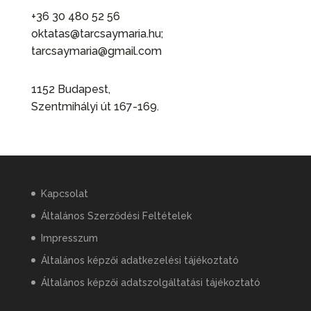
+36 30 480 52 56
oktatas@tarcsaymaria.hu;
tarcsaymaria@gmail.com
1152 Budapest,
Szentmihályi út 167-169.
Kapcsolat
Általános Szerződési Feltételek
Impresszum
Általános képzői adatkezelési tájékoztató
Általános képzői adatszolgáltatási tájékoztató