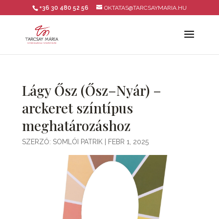
+36 30 480 52 56
OKTATAS@TARCSAYMARIA.HU
Lágy Ősz (Ősz–Nyár) –
arckeret színtípus
meghatározáshoz
SZERZŐ:
SOMLÓI PATRIK
|
FEBR 1, 2025