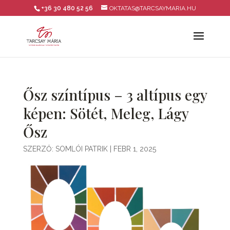
+36 30 480 52 56
OKTATAS@TARCSAYMARIA.HU
Ősz színtípus – 3 altípus egy
képen: Sötét, Meleg, Lágy
Ősz
SZERZŐ:
SOMLÓI PATRIK
|
FEBR 1, 2025