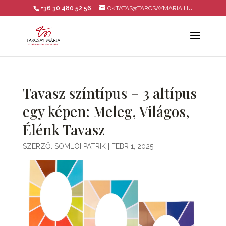
+36 30 480 52 56
OKTATAS@TARCSAYMARIA.HU
Tavasz színtípus – 3 altípus
egy képen: Meleg, Világos,
Élénk Tavasz
SZERZŐ:
SOMLÓI PATRIK
|
FEBR 1, 2025