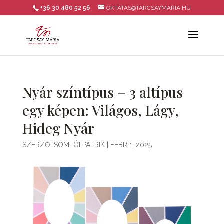
+36 30 480 52 56
OKTATAS@TARCSAYMARIA.HU
Nyár színtípus – 3 altípus
egy képen: Világos, Lágy,
Hideg Nyár
SZERZŐ:
SOMLÓI PATRIK
|
FEBR 1, 2025