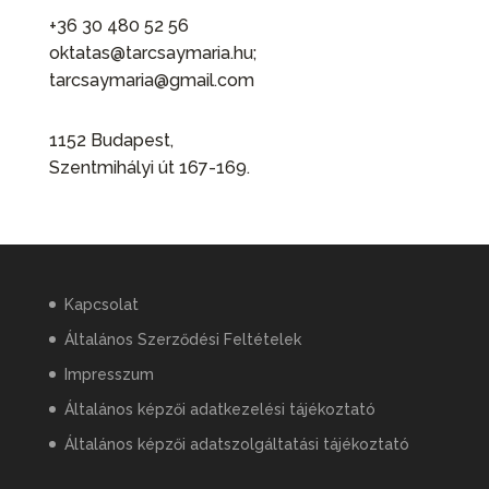
+36 30 480 52 56
oktatas@tarcsaymaria.hu;
tarcsaymaria@gmail.com
1152 Budapest,
Szentmihályi út 167-169.
Kapcsolat
Általános Szerződési Feltételek
Impresszum
Általános képzői adatkezelési tájékoztató
Általános képzői adatszolgáltatási tájékoztató