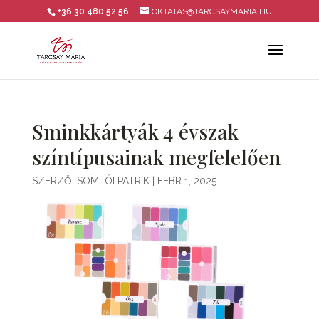
+36 30 480 52 56
OKTATAS@TARCSAYMARIA.HU
Sminkkártyák 4 évszak
színtípusainak megfelelően
SZERZŐ:
SOMLÓI PATRIK
|
FEBR 1, 2025