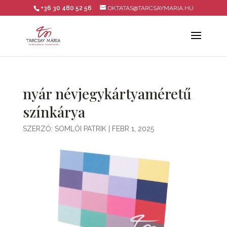
+36 30 480 52 56
OKTATAS@TARCSAYMARIA.HU
nyár névjegykártyaméretű
színkárya
SZERZŐ:
SOMLÓI PATRIK
|
FEBR 1, 2025