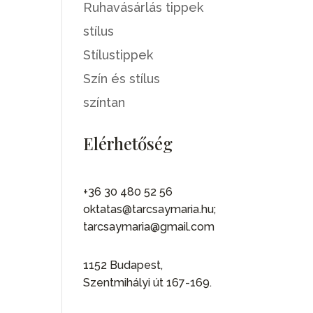
Ruhavásárlás tippek
stílus
Stílustippek
Szín és stílus
színtan
Elérhetőség
+36 30 480 52 56
oktatas@tarcsaymaria.hu;
tarcsaymaria@gmail.com
1152 Budapest,
Szentmihályi út 167-169.