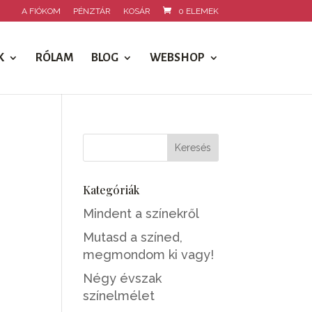
A FIÓKOM
PÉNZTÁR
KOSÁR
0 ELEMEK
K
RÓLAM
BLOG
WEBSHOP
Kategóriák
Mindent a színekről
Mutasd a színed,
megmondom ki vagy!
Négy évszak
színelmélet