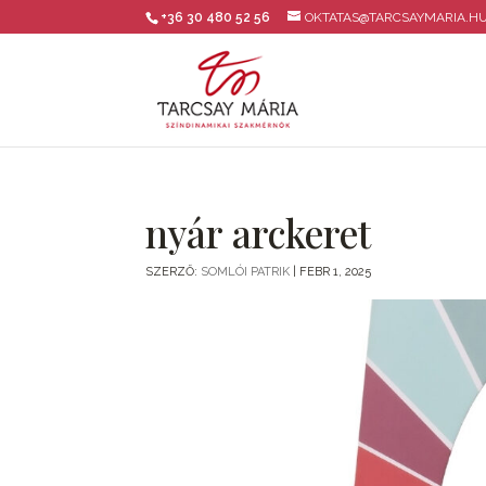
+36 30 480 52 56
OKTATAS@TARCSAYMARIA.H
nyár arckeret
SZERZŐ:
SOMLÓI PATRIK
|
FEBR 1, 2025