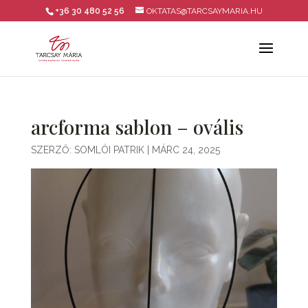
+36 30 480 52 56
OKTATAS@TARCSAYMARIA.HU
arcforma sablon – ovális
SZERZŐ:
SOMLÓI PATRIK
|
MÁRC 24, 2025