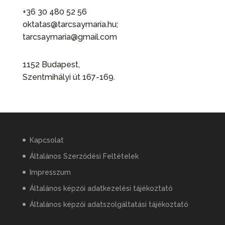
+36 30 480 52 56
oktatas@tarcsaymaria.hu;
tarcsaymaria@gmail.com
1152 Budapest,
Szentmihályi út 167-169.
Kapcsolat
Általános Szerződési Feltételek
Impresszum
Általános képzői adatkezelési tájékoztató
Általános képzői adatszolgáltatási tájékoztató