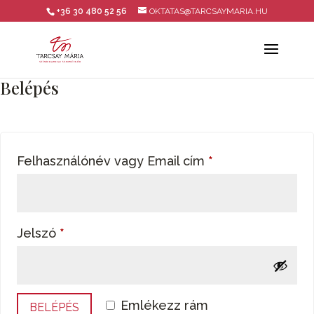
+36 30 480 52 56
OKTATAS@TARCSAYMARIA.HU
Belépés
Kötelező
Felhasználónév vagy Email cím
*
Kötelező
Jelszó
*
Emlékezz rám
BELÉPÉS