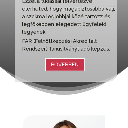
Ezzel a tudással felvértezve
elérheted, hogy magabiztosabbá válj,
a szakma legjobbjai közé tartozz és
legfőképpen elégedett ügyfeleid
legyenek.
FAR (Felnőttképzési Akreditált
Rendszer) Tanúsítványt adó képzés.
BŐVEBBEN