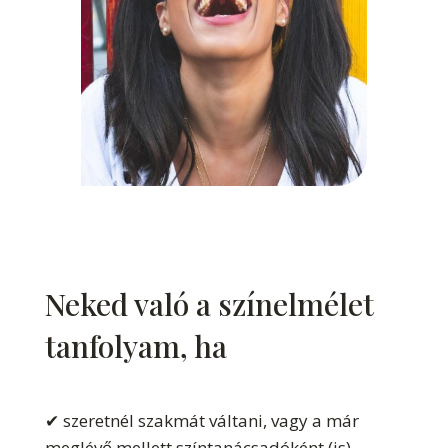
Neked való a színelmélet
tanfolyam, ha
✔ szeretnél szakmát váltani, vagy a már
meglévő mellett színtanácsadóként (is)