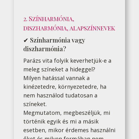
2. Színharmónia,
diszharmónia, alapszínnevek
✔ Színharmónia vagy
diszharmónia?
Parázs vita folyik keverhetjük-e a
meleg színeket a hideggel?
Milyen hatással vannak a
kinézetedre, környezetedre, ha
nem használod tudatosan a
színeket.
Megmutatom, megbeszéljük, mi
történik egyik és mi a másik
esetben, mikor érdemes használni
őket és milyen formában nem