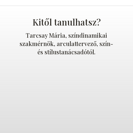
Kitől tanulhatsz?
Tarcsay Mária, színdinamikai
szakmérnök, arculattervező, szín-
és stílustanácsadótól.