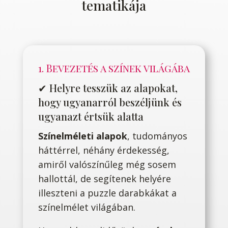
tematikája
1. Bevezetés a színek világába
✔ Helyre tesszük az alapokat,
hogy ugyanarról beszéljünk és
ugyanazt értsük alatta
Színelméleti alapok
, tudományos
háttérrel, néhány érdekesség,
amiről valószínűleg még sosem
hallottál, de segítenek helyére
illeszteni a puzzle darabkákat a
színelmélet világában.