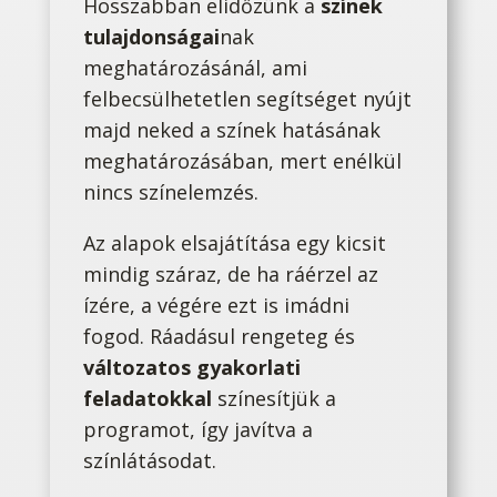
Hosszabban elidőzünk a
színek
tulajdonságai
nak
meghatározásánál, ami
felbecsülhetetlen segítséget nyújt
majd neked a színek hatásának
meghatározásában, mert enélkül
nincs színelemzés.
Az alapok elsajátítása egy kicsit
mindig száraz, de ha ráérzel az
ízére, a végére ezt is imádni
fogod. Ráadásul rengeteg és
változatos gyakorlati
feladatokkal
színesítjük a
programot, így javítva a
színlátásodat.