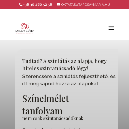
+36 30 480 52 56
OKTATAS@TARCSAYMARIA.HU
Tudtad? A színlátás az alapja, hogy
hiteles színtanácsadó légy!
Szerencsére a színlátás fejleszthető, és
itt megkapod hozzá az alapokat.
Színelmélet
tanfolyam
nem csak színtanácsadóknak