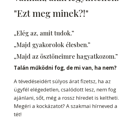
"Ezt meg minek?!"
„Elég az, amit tudok.”
„Majd gyakorolok élesben.”
„Majd az ösztöneimre hagyatkozom.”
Talán működni fog, de mi van, ha nem?
A tévedéseidért súlyos árat fizetsz, ha az
ügyfél elégedetlen, csalódott lesz, nem fog
ajánlani, sőt, még a rossz híredet is keltheti.
Megéri a kockázatot? A szakmai hírneved a
tét!