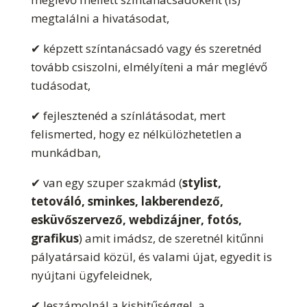
megtalálni a hivatásodat,
✔ képzett színtanácsadó vagy és szeretnéd
tovább csiszolni, elmélyíteni a már meglévő
tudásodat,
✔ fejlesztenéd a színlátásodat, mert
felismerted, hogy ez nélkülözhetetlen a
munkádban,
✔ van egy szuper szakmád (
stylist,
tetováló, sminkes, lakberendező,
esküvőszervező, webdizájner, fotós,
grafikus
) amit imádsz, de szeretnél kitűnni
pályatársaid közül, és valami újat, egyedit is
nyújtani ügyfeleidnek,
✔ leszámolnál a kishitűséggel, a