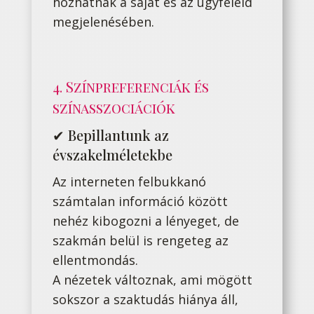
hozhatnak a saját és az ügyfeleid
megjelenésében.
4. Színpreferenciák és
színasszociációk
✔ Bepillantunk az
évszakelméletekbe
Az interneten felbukkanó
számtalan információ között
nehéz kibogozni a lényeget, de
szakmán belül is rengeteg az
ellentmondás.
A nézetek változnak, ami mögött
sokszor a szaktudás hiánya áll,