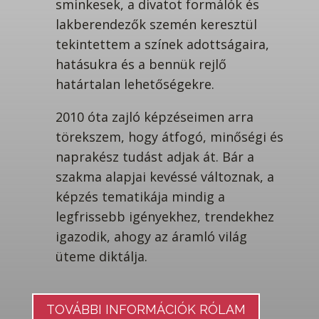
sminkesek, a divatot formálók és
lakberendezők szemén keresztül
tekintettem a színek adottságaira,
hatásukra és a bennük rejlő
határtalan lehetőségekre.
2010 óta zajló képzéseimen arra
törekszem, hogy átfogó, minőségi és
naprakész tudást adjak át. Bár a
szakma alapjai kevéssé változnak, a
képzés tematikája mindig a
legfrissebb igényekhez, trendekhez
igazodik, ahogy az áramló világ
üteme diktálja.
TOVÁBBI INFORMÁCIÓK RÓLAM