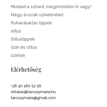
Mutasd a színed, megmondom ki vagy!
Négy évszak színelmélet
Ruhavásárlás tippek
stílus
Stílustippek
Szín és stílus
színtan
Elérhetőség
+36 30 480 52 56
oktatas@tarcsaymaria.hu;
tarcsaymaria@gmail.com