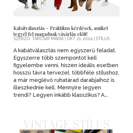
Kabátválasztás – Praktikus kérdések, amiket
tegyél fel magadnak vásárlás előtt!
SZERZŐ:
TARCSAY MÁRIA
|
OKT 21, 2024
|
STÍLUS
A kabátválasztás nem egyszerű feladat.
Egyszerre több szempontot kell
figyelembe venni, hiszen ideális esetben
hosszú távra tervezel, többféle stílushoz,
a már meglévő ruhatárad darabjaihoz is
illeszkednie kell. Mennyire legyen
trendi? Legyen inkább klasszikus? A...