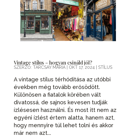
Vintage stílus – hogyan csináld jól?
SZERZŐ:
TARCSAY MÁRIA
|
OKT 17, 2024
|
STÍLUS
A vintage stílus térhódítása az utóbbi
években még tovább erősödött.
Különösen a fiatalok körében vált
divatossá, de sajnos kevesen tudják
ízlésesen használni. És most itt nem az
egyéni ízlést értem alatta, hanem azt,
hogy mennyire túl lehet tolni és akkor
már nem azt...