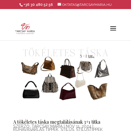
+36 30 480 52 56
OKTATAS@TARCSAYMARIA.HU
A tökéletes táska megtalálásának 3+1 titka
SZERZŐ:
TARCSAY MÁRIA
|
NOV 11, 2024
|
RUHAVÁSÁRLÁS TIPPEK
,
STÍLUS
,
STÍLUSTIPPEK