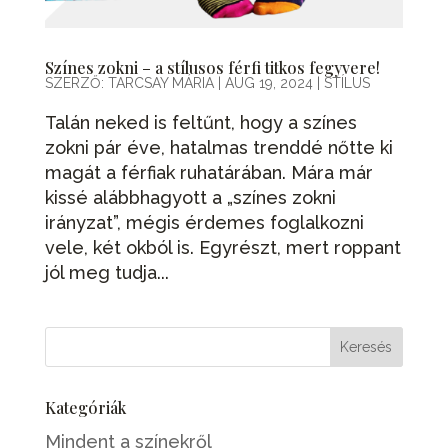
Színes zokni – a stílusos férfi titkos fegyvere!
SZERZŐ:
TARCSAY MÁRIA
|
AUG 19, 2024
|
STÍLUS
Talán neked is feltűnt, hogy a színes
zokni pár éve, hatalmas trenddé nőtte ki
magát a férfiak ruhatárában. Mára már
kissé alábbhagyott a „színes zokni
irányzat”, mégis érdemes foglalkozni
vele, két okból is. Egyrészt, mert roppant
jól meg tudja...
Kategóriák
Mindent a színekről