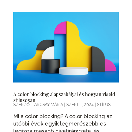
A color blocking alapszabályai és hogyan viseld
stílusosan
SZERZŐ:
TARCSAY MÁRIA
|
SZEPT 1, 2024
|
STÍLUS
Mi a color blocking? A color blocking az
utóbbi évek egyik legmerészebb és
legizgalmasabb divatirányzata, és