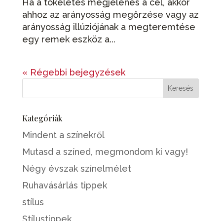
Ha a tökéletes megjelenés a cél, akkor
ahhoz az arányosság megőrzése vagy az
arányosság illúziójának a megteremtése
egy remek eszköz a...
« Régebbi bejegyzések
Kategóriák
Mindent a színekről
Mutasd a színed, megmondom ki vagy!
Négy évszak színelmélet
Ruhavásárlás tippek
stílus
Stílustippek