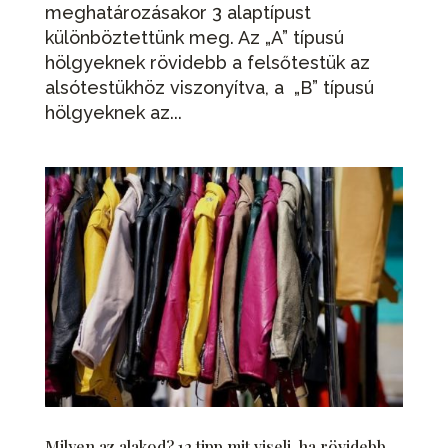
meghatározásakor 3 alaptípust
különböztettünk meg. Az „A” típusú
hölgyeknek rövidebb a felsőtestük az
alsótestükhöz viszonyítva, a „B” típusú
hölgyeknek az...
Milyen az alakod? 12 tipp mit viselj, ha rövidebb