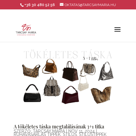
+36 30 480 52 56
OKTATAS@TARCSAYMARIA.HU
A tökéletes táska megtalálásának 3+1 titka
SZERZŐ:
TARCSAY MÁRIA
|
NOV 11, 2024
|
RUHAVÁSÁRLÁS TIPPEK
,
STÍLUS
,
STÍLUSTIPPEK