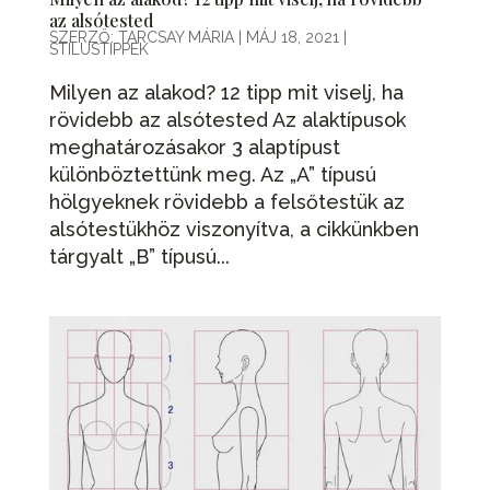
az alsótested
SZERZŐ:
TARCSAY MÁRIA
|
MÁJ 18, 2021
|
STÍLUSTIPPEK
Milyen az alakod? 12 tipp mit viselj, ha
rövidebb az alsótested Az alaktípusok
meghatározásakor 3 alaptípust
különböztettünk meg. Az „A” típusú
hölgyeknek rövidebb a felsőtestük az
alsótestükhöz viszonyítva, a cikkünkben
tárgyalt „B” típusú...