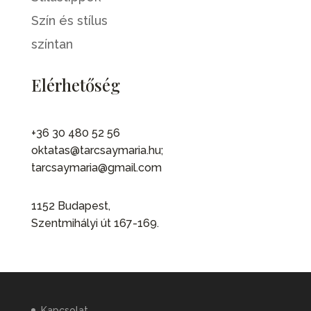
Szín és stílus
színtan
Elérhetőség
+36 30 480 52 56
oktatas@tarcsaymaria.hu;
tarcsaymaria@gmail.com
1152 Budapest,
Szentmihályi út 167-169.
Kapcsolat