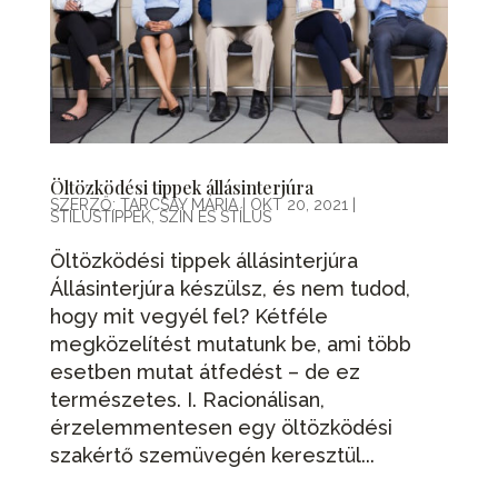
Öltözködési tippek állásinterjúra
SZERZŐ:
TARCSAY MÁRIA
|
OKT 20, 2021
|
STÍLUSTIPPEK
,
SZÍN ÉS STÍLUS
Öltözködési tippek állásinterjúra
Állásinterjúra készülsz, és nem tudod,
hogy mit vegyél fel? Kétféle
megközelítést mutatunk be, ami több
esetben mutat átfedést – de ez
természetes. I. Racionálisan,
érzelemmentesen egy öltözködési
szakértő szemüvegén keresztül...