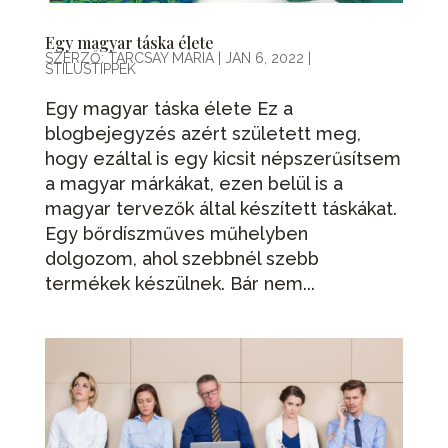
Egy magyar táska élete
SZERZŐ:
TARCSAY MÁRIA
|
JAN 6, 2022
|
STÍLUSTIPPEK
Egy magyar táska élete Ez a
blogbejegyzés azért született meg,
hogy ezáltal is egy kicsit népszerűsítsem
a magyar márkákat, ezen belül is a
magyar tervezők által készített táskákat.
Egy bőrdíszműves műhelyben
dolgozom, ahol szebbnél szebb
termékek készülnek. Bár nem...