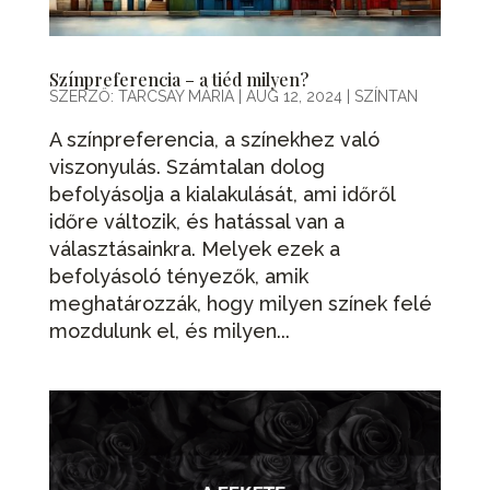
Színpreferencia – a tiéd milyen?
SZERZŐ:
TARCSAY MÁRIA
|
AUG 12, 2024
|
SZÍNTAN
A színpreferencia, a színekhez való
viszonyulás. Számtalan dolog
befolyásolja a kialakulását, ami időről
időre változik, és hatással van a
választásainkra. Melyek ezek a
befolyásoló tényezők, amik
meghatározzák, hogy milyen színek felé
mozdulunk el, és milyen...