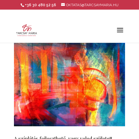
+36 30 480 52 56
OKTATAS@TARCSAYMARIA.HU
A színlátás fejleszthető, vagy veled született