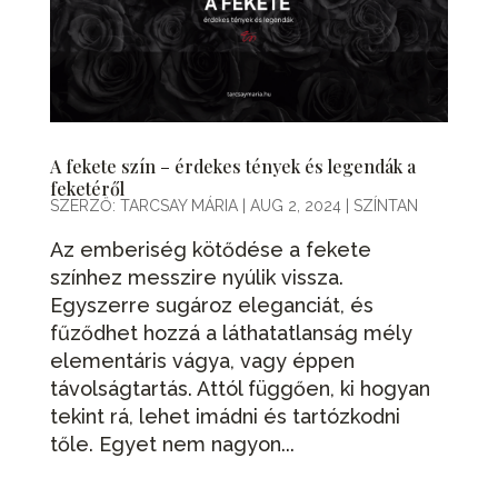
A fekete szín – érdekes tények és legendák a
feketéről
SZERZŐ:
TARCSAY MÁRIA
|
AUG 2, 2024
|
SZÍNTAN
Az emberiség kötődése a fekete
színhez messzire nyúlik vissza.
Egyszerre sugároz eleganciát, és
fűződhet hozzá a láthatatlanság mély
elementáris vágya, vagy éppen
távolságtartás. Attól függően, ki hogyan
tekint rá, lehet imádni és tartózkodni
tőle. Egyet nem nagyon...