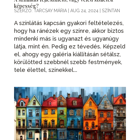
képesség?
SZERZŐ:
TARCSAY MÁRIA
|
AUG 24, 2024
|
SZÍNTAN
A színlátás kapcsán gyakori feltételezés,
hogy ha ránézek egy színre, akkor biztos
mindenki más is ugyanazt és ugyanúgy
látja, mint én. Pedig ez tévedés. Képzeld
el, ahogy egy galéria kiállításán sétálsz,
körülötted szebbnél szebb festmények,
tele élettel, színekkel...