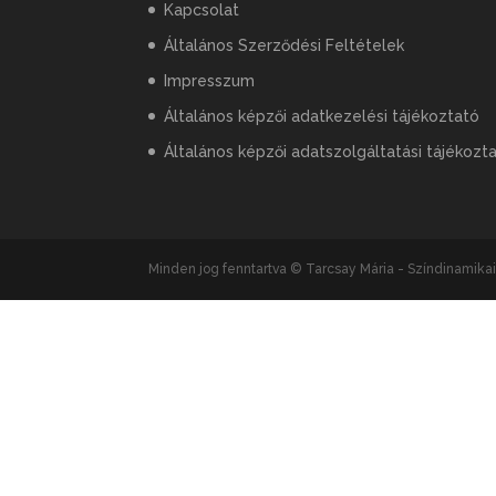
Kapcsolat
Általános Szerződési Feltételek
Impresszum
Általános képzői adatkezelési tájékoztató
Általános képzői adatszolgáltatási tájékozt
Minden jog fenntartva © Tarcsay Mária - Színdinamik