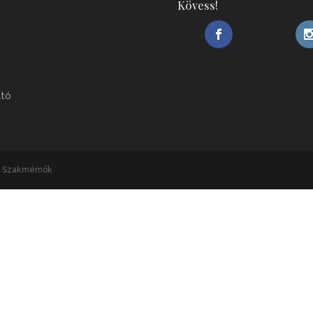
Kövess!
ató
ai Szakmérnök