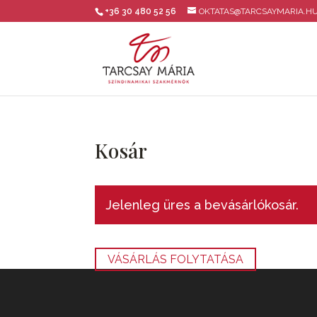
+36 30 480 52 56
OKTATAS@TARCSAYMARIA.H
Kosár
Jelenleg üres a bevásárlókosár.
VÁSÁRLÁS FOLYTATÁSA