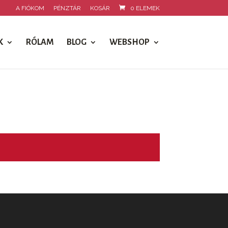
A FIÓKOM
PÉNZTÁR
KOSÁR
0 ELEMEK
K
RÓLAM
BLOG
WEBSHOP