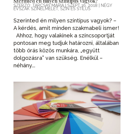
Szerinted én milyen színtípus vagyok?
SZERZŐ:
TARCSAY MÁRIA
|
SZEPT 16, 2018
|
NÉGY
ÉVSZAK SZÍNELMÉLET
,
SZÍN ÉS STÍLUS
Szerinted én milyen színtípus vagyok? –
A kérdés, amit minden szakmabeli ismer!
Ahhoz, hogy valakinek a színcsoportját
pontosan meg tudjuk határozni, általában
több órás közös munkára, „együtt
dolgozásra” van szükség. Enélkül –
néhány...