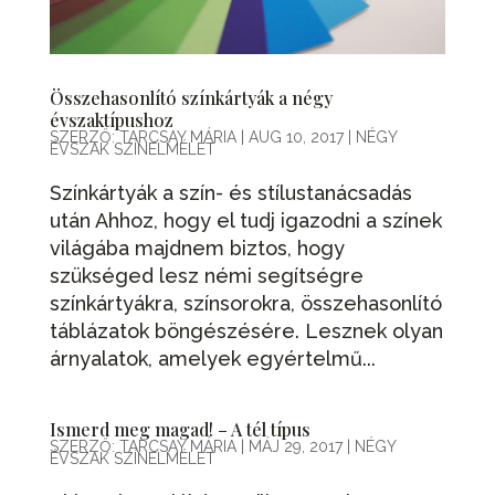
Összehasonlító színkártyák a négy
évszaktípushoz
SZERZŐ:
TARCSAY MÁRIA
|
AUG 10, 2017
|
NÉGY
ÉVSZAK SZÍNELMÉLET
Színkártyák a szín- és stílustanácsadás
után Ahhoz, hogy el tudj igazodni a színek
világába majdnem biztos, hogy
szükséged lesz némi segítségre
színkártyákra, színsorokra, összehasonlító
táblázatok böngészésére. Lesznek olyan
árnyalatok, amelyek egyértelmű...
Ismerd meg magad! – A tél típus
SZERZŐ:
TARCSAY MÁRIA
|
MÁJ 29, 2017
|
NÉGY
ÉVSZAK SZÍNELMÉLET