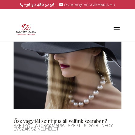
+36 30 480 52 56
OKTATAS@TARCSAYMARIA.HU
Ősz vagy tél színtípus áll velünk szemben?
SZERZŐ:
TARCSAY MÁRIA
|
SZEPT 16, 2018
|
NÉGY
ÉVSZAK SZÍNELMÉLET