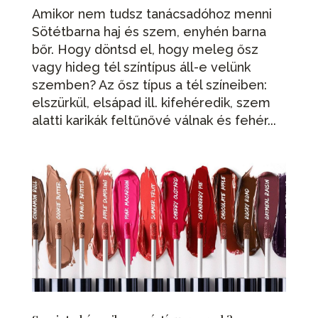
Amikor nem tudsz tanácsadóhoz menni
Sötétbarna haj és szem, enyhén barna
bőr. Hogy döntsd el, hogy meleg ősz
vagy hideg tél színtípus áll-e velünk
szemben? Az ősz típus a tél színeiben:
elszürkül, elsápad ill. kifehéredik, szem
alatti karikák feltűnővé válnak és fehér...