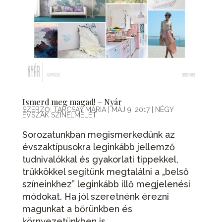
Ismerd meg magad! – Nyár
SZERZŐ:
TARCSAY MÁRIA
|
MÁJ 9, 2017
|
NÉGY
ÉVSZAK SZÍNELMÉLET
Sorozatunkban megismerkedünk az
évszaktípusokra leginkább jellemző
tudnivalókkal és gyakorlati tippekkel,
trükkökkel segítünk megtalálni a „belső
színeinkhez” leginkább illő megjelenési
módokat. Ha jól szeretnénk érezni
magunkat a bőrünkben és
környezetünkben is...