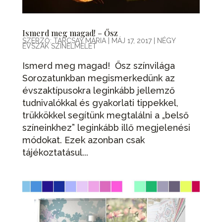
Ismerd meg magad! – Ősz
SZERZŐ:
TARCSAY MÁRIA
|
MÁJ 17, 2017
|
NÉGY
ÉVSZAK SZÍNELMÉLET
Ismerd meg magad! Ősz színvilága
Sorozatunkban megismerkedünk az
évszaktípusokra leginkább jellemző
tudnivalókkal és gyakorlati tippekkel,
trükkökkel segítünk megtalálni a „belső
színeinkhez” leginkább illő megjelenési
módokat. Ezek azonban csak
tájékoztatásul...