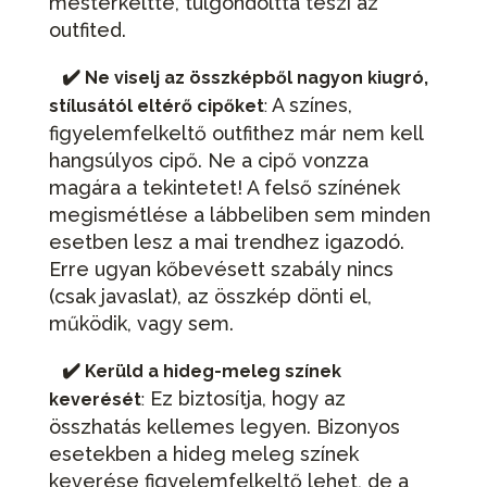
mesterkéltté, túlgondolttá teszi az
outfited.
✔️
Ne viselj az összképből nagyon kiugró,
A színes,
stílusától eltérő cipőket
:
figyelemfelkeltő outfithez már nem kell
hangsúlyos cipő. Ne a cipő vonzza
magára a tekintetet! A felső színének
megismétlése a lábbeliben sem minden
esetben lesz a mai trendhez igazodó.
Erre ugyan kőbevésett szabály nincs
(csak javaslat), az összkép dönti el,
működik, vagy sem.
✔️
Kerüld a hideg-meleg színek
Ez biztosítja, hogy az
keverését
:
összhatás kellemes legyen. Bizonyos
esetekben a hideg meleg színek
keverése figyelemfelkeltő lehet, de a