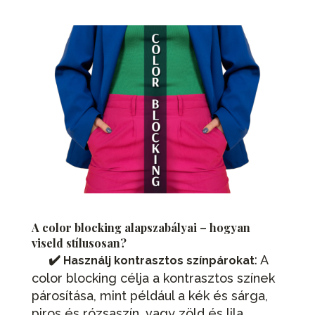
A color blocking alapszabályai – hogyan
viseld stílusosan?
✔️
: A
Használj kontrasztos színpárokat
color blocking célja a kontrasztos színek
párosítása, mint például a kék és sárga,
piros és rózsaszín, vagy zöld és lila.