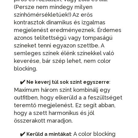
(Persze nem mindegy milyen
színhőmérsékletűek!) Az erős
kontrasztok dinamikus és izgalmas
megjelenést eredményeznek. Érdemes
azonos telítettségű vagy tompaságú
színeket tenni egyazon szettbe. A
semleges színek élénk színekkel való
keverése, bár szép lehet, nem color
blocking.
✔️
Ne keverj túl sok színt egyszerre
:
Maximum három színt kombinálj egy
outfitben, hogy elkerüld a a feszültséget
teremtő megjelenést. Ez segít abban,
hogy a szett harmonikus és jól
összerakott maradjon.
✔️
A color blocking
Kerüld a mintákat
: