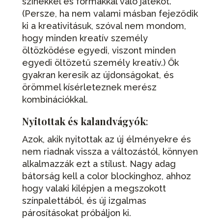
színekkel és formákkal való játékot.
(Persze, ha nem valami másban fejeződik
ki a kreativitásuk, szóval nem mondom,
hogy minden kreatív személy
öltözködése egyedi, viszont minden
egyedi öltözetű személy kreatív.) Ők
gyakran keresik az újdonságokat, és
örömmel kísérleteznek merész
kombinációkkal.
Nyitottak és kalandvágyók
:
Azok, akik nyitottak az új élményekre és
nem riadnak vissza a változástól, könnyen
alkalmazzák ezt a stílust. Nagy adag
bátorság kell a color blockinghoz, ahhoz
hogy valaki kilépjen a megszokott
színpalettából, és új izgalmas
párosításokat próbáljon ki.