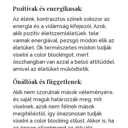
Pozitívak és energikusak
:
Az élénk, kontrasztos színek sokszor az
energia és a vidámság kifejezői. Azok,
akik pozitív életszemléletűek, tele
vannak energiával, pezsgő módon élik az
életüket. Ők természetes módon tudják
viselni a color blockingot, mert
összhangban van azzal a belső attitűddel,
amivel az életüket működtetik.
Önállóak és függetlenek
:
Akik nem szorulnak mások véleményére,
és saját maguk határozzák meg, mit
viselnek, azok nem félnek mások
megítéléstől, így önazonosan tudják
viselni a color blocking stílust. Akkor is, ha
az éppen ellentmond az aktuális