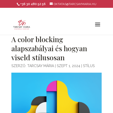
+36 30 480 52 56
OKTATAS@TARCSAYMARIA.HU
A color blocking
alapszabályai és hogyan
viseld stílusosan
SZERZŐ:
TARCSAY MÁRIA
|
SZEPT 1, 2024
|
STÍLUS