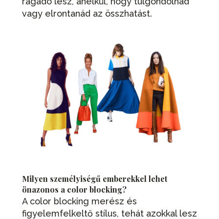
ragadó lesz, anélkül, hogy túlgondolnád
vagy elrontanád az összhatást.
Milyen személyiségű emberekkel lehet
önazonos a color blocking?
A color blocking merész és
figyelemfelkeltő stílus, tehát azokkal lesz