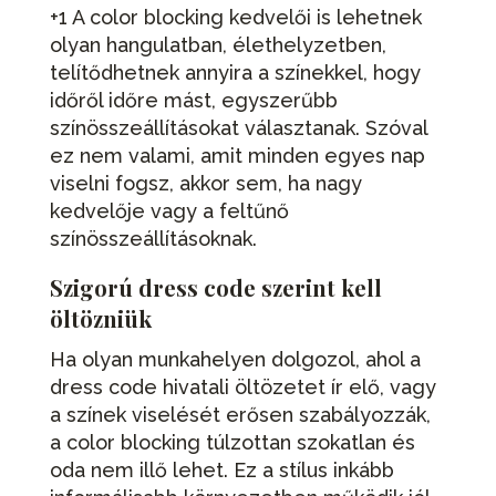
+1 A color blocking kedvelői is lehetnek
olyan hangulatban, élethelyzetben,
telítődhetnek annyira a színekkel, hogy
időről időre mást, egyszerűbb
színösszeállításokat választanak. Szóval
ez nem valami, amit minden egyes nap
viselni fogsz, akkor sem, ha nagy
kedvelője vagy a feltűnő
színösszeállításoknak.
Szigorú dress code szerint kell
öltözniük
Ha olyan munkahelyen dolgozol, ahol a
dress code hivatali öltözetet ír elő, vagy
a színek viselését erősen szabályozzák,
a color blocking túlzottan szokatlan és
oda nem illő lehet. Ez a stílus inkább