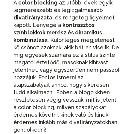
A
color blocking
az utóbbi évek egyik
legmerészebb és legizgalmasabb
divatirányzata
, és rengeteg figyelmet
kapott. Lényege a
kontrasztos
színblokkok merész és dinamikus
kombinálása
. Különleges megjelenést
kölcsönöz azoknak, akik bátran viselik. De
míg egyesek számára ez a stílus szinte
magától értetődő, másoknak kihívást
jelenthet, vagy egyszerűen nem passzol
hozzájuk. Fontos ismerni az
alapszabályait ahhoz, hogy sikeresen
tudd alkalmazni. Ebben a blogcikkben
részletesen végig vesszük, mit is jelent
a color blocking, milyen szabályokat
érdemes követni, kinek való és kinek
érdemes inkább más divatirányzatokban
gondolkodni!