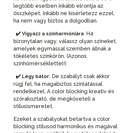
legtöbb esetben inkább elrontja az
összképet, inkább ne kísérletezz ezzel,
ha nem vagy biztos a dolgodban.
✔️
Ha
Vigyázz a színharmóniára
:
bizonytalan vagy, válassz olyan színeket,
amelyek egymással szemben állnak a
tökéletes színkörön. (Azonos
színhőmérséklettel!)
✔️
De szabályt csak akkor
Légy bátor:
rúgj fel, ha magabiztos színlátással
rendelkezel. A color blocking kreatív és
szórakoztató, de megköveteli a
stílusismeretet.
Ezeket a szabályokat betartva a color
blocking stílusod harmonikus és magával