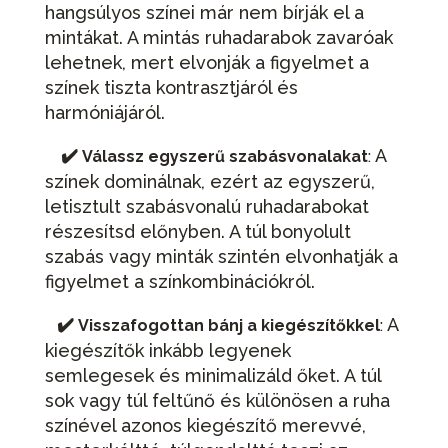
hangsúlyos színei már nem bírják el a
mintákat. A mintás ruhadarabok zavaróak
lehetnek, mert elvonják a figyelmet a
színek tiszta kontrasztjáról és
harmóniájáról.
✔️
A
Válassz egyszerű szabásvonalakat
:
színek dominálnak, ezért az egyszerű,
letisztult szabásvonalú ruhadarabokat
részesítsd előnyben. A túl bonyolult
szabás vagy minták szintén elvonhatják a
figyelmet a színkombinációkról.
✔️
A
Visszafogottan bánj a kiegészítőkkel
:
kiegészítők inkább legyenek
semlegesek és minimalizáld őket. A túl
sok vagy túl feltűnő és különösen a ruha
színével azonos kiegészítő merevvé,