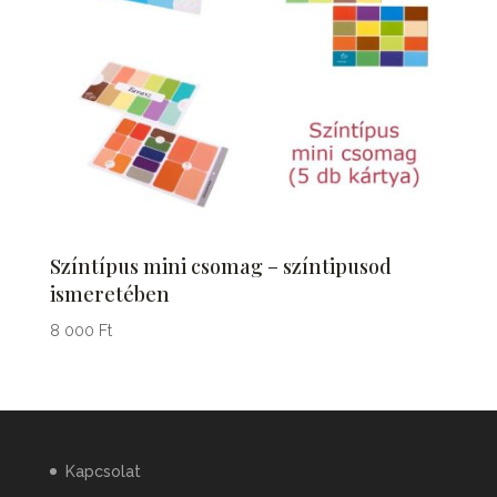
Színtípus mini csomag – színtipusod
ismeretében
8 000
Ft
Kapcsolat