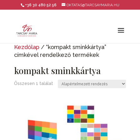
+36 30 480 52 56
OKTATAS@TARCSAYMARIA.HU
Kezdőlap
/ “kompakt sminkkártya”
címkével rendelkező termékek
kompakt sminkkártya
Összesen 1 találat