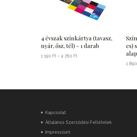
4 évszak színkártya (tavasz,
Szín
nyár, ősz, tél) – 1 darab
es) 
ala
Ártartomány:
1 190
Ft
–
4 760
Ft
1
1 89
190 Ft
-
4
760 Ft
Kapcsolat
Általános Szerződési Feltételek
Impresszum