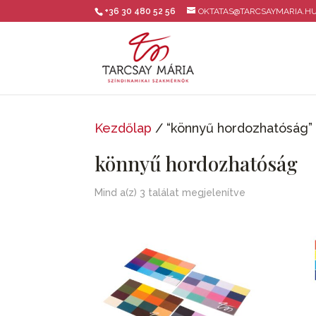
+36 30 480 52 56
OKTATAS@TARCSAYMARIA.H
Kezdőlap
/ “könnyű hordozhatóság”
könnyű hordozhatóság
Mind a(z) 3 találat megjelenítve