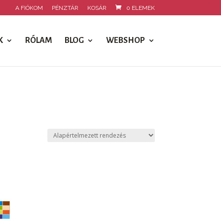
A FIÓKOM
PÉNZTÁR
KOSÁR
0 ELEMEK
K
RÓLAM
BLOG
WEBSHOP