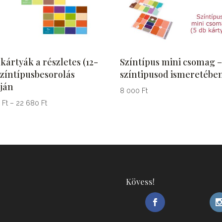
kártyák a részletes (12-
Színtípus mini csomag 
színtípusbesorolás
színtipusod ismeretébe
pján
8 000
Ft
Ártartomány:
0
Ft
–
22 680
Ft
1
890 Ft
-
22
680 Ft
Kövess!