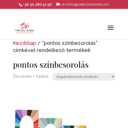
+36 30 480 52 56
OKTATAS@TARCSAYMARIA.HU
Kezdőlap
/ “pontos színbesorolás”
címkével rendelkező termékek
pontos színbesorolás
Összesen 1 találat