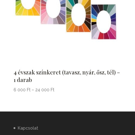
4 évszak színkeret (tavasz, nyár, ősz, tél) –
1 darab
Ártartomány:
6 000
Ft
–
24 000
Ft
6
000 Ft
-
24
000 Ft
Kapcsolat