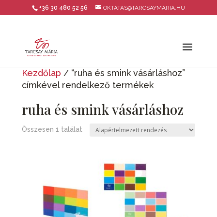
+36 30 480 52 56
OKTATAS@TARCSAYMARIA.HU
Kezdőlap
/ “ruha és smink vásárláshoz”
címkével rendelkező termékek
ruha és smink vásárláshoz
Összesen 1 találat