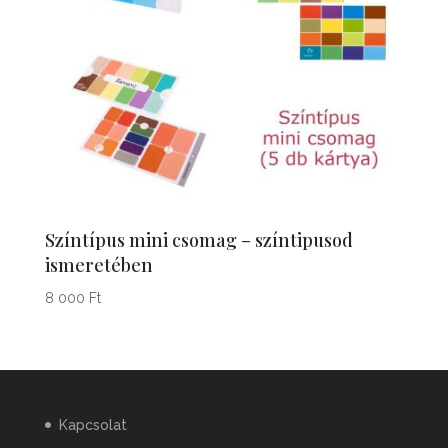
Színtípus mini csomag – színtipusod
ismeretében
8 000
Ft
Kapcsolat