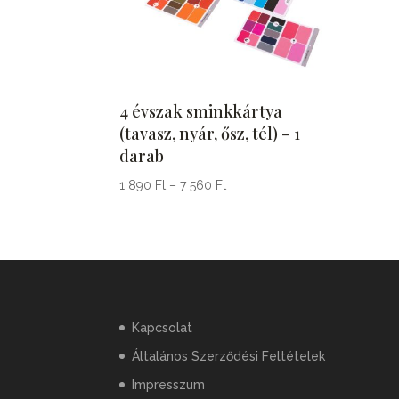
4 évszak sminkkártya
(tavasz, nyár, ősz, tél) – 1
darab
Ártartomány:
1 890
Ft
–
7 560
Ft
1
890 Ft
-
7
560 Ft
Kapcsolat
Általános Szerződési Feltételek
Impresszum