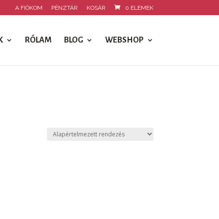
A FIÓKOM
PÉNZTÁR
KOSÁR
0 ELEMEK
K
RÓLAM
BLOG
WEBSHOP