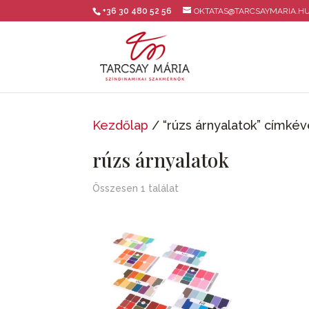
+36 30 480 52 56
OKTATAS@TARCSAYMARIA.H
Kezdőlap
/ “rúzs árnyalatok” címké
rúzs árnyalatok
Összesen 1 találat