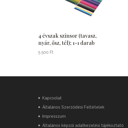
4 évszak színsor (tavasz,
nyár, ősz, tél); 1-1 darab
5 500
Ft
Kapcsolat
Általános Szerződési Feltételek
Impresszum
Általános képzői adatkezelési tájékoztató