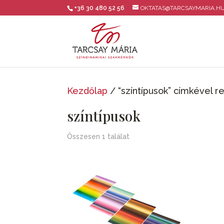
+36 30 480 52 56
OKTATAS@TARCSAYMARIA.H
Kezdőlap
/ “színtípusok” címkével 
színtípusok
Összesen 1 találat