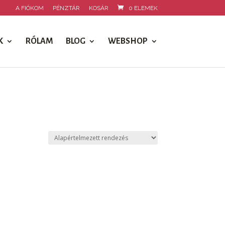
A FIÓKOM
PÉNZTÁR
KOSÁR
0 ELEMEK
K
RÓLAM
BLOG
WEBSHOP