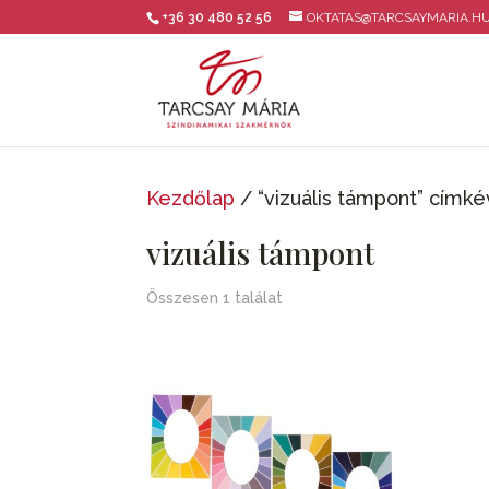
+36 30 480 52 56
OKTATAS@TARCSAYMARIA.H
Kezdőlap
/ “vizuális támpont” címk
vizuális támpont
Összesen 1 találat