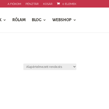
A FIÓKOM
PÉNZTÁR
KOSÁR
0 ELEMEK
K
RÓLAM
BLOG
WEBSHOP