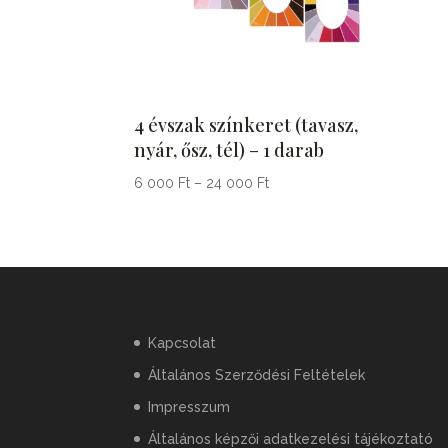
4 évszak színkeret (tavasz,
nyár, ősz, tél) – 1 darab
Ártartomány:
6 000
Ft
–
24 000
Ft
6
000 Ft
-
24
000 Ft
Kapcsolat
Általános Szerződési Feltételek
Impresszum
Általános képzői adatkezelési tájékoztató