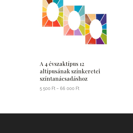
A 4 évszaktípus 12
altípusának színkeretei
színtanácsadáshoz
Ártartomány:
5 500
Ft
–
66 000
Ft
5
500 Ft
-
66
000 Ft