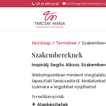
+36 30 480 52 56
OKTATAS@TARCSAYMARIA.H
Kezdőlap
/
Termékek
/ Szakember
Szakembereknek
Inspirálj. Segíts. Alkoss. Szakembe
Webshopunkban mindent megtalálsz, 
tapasztalt tanácsadóról, kínálatunka
számára a legjobbat nyújthatod.
Termékkategóriák:
🌟
Alapkészletek