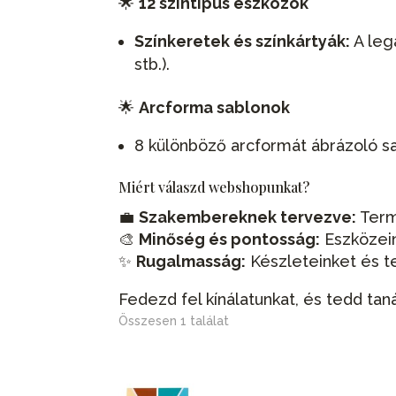
🌟
12 színtípus eszközök
Színkeretek és színkártyák:
A leg
stb.).
🌟
Arcforma sablonok
8 különböző arcformát ábrázoló sa
Miért válaszd webshopunkat?
💼
Szakembereknek tervezve:
Term
🎨
Minőség és pontosság:
Eszközein
✨
Rugalmasság:
Készleteinket és t
Fedezd fel kínálatunkat, és tedd 
Összesen 1 találat