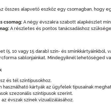
z összes alapvető eszköz egy csomagban, hogy egy
pus csomag:
A négy évszakra szabott alapkészlet m
omag:
A részletes és pontos tanácsadáshoz szüksége
t (5, 10 vagy 15 darab) szín- és sminkkártyáinkból,
arcforma sablonjainkat. Mindegyiknél lehetőséged van 
k
sz és tél színtípusokhoz.
használható kártyák az ügyfelek típusainak megha
sok szezonális színtípusok szerint.
 az évszak színek vizualizálásához.