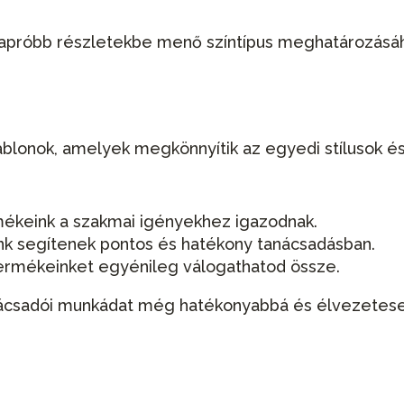
apróbb részletekbe menő színtípus meghatározásáho
blonok, amelyek megkönnyítik az egyedi stílusok és 
ékeink a szakmai igényekhez igazodnak.
k segítenek pontos és hatékony tanácsadásban.
ermékeinket egyénileg válogathatod össze.
tanácsadói munkádat még hatékonyabbá és élvezetes