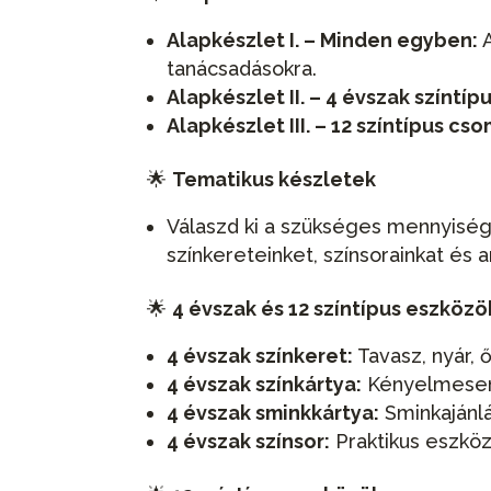
Alapkészlet I. – Minden egyben:
A
tanácsadásokra.
Alapkészlet II. – 4 évszak színtí
Alapkészlet III. – 12 színtípus cs
🌟
Tematikus készletek
Válaszd ki a szükséges mennyisége
színkereteinket, színsorainkat és 
🌟
4 évszak és 12 színtípus eszközö
4 évszak színkeret:
Tavasz, nyár, ő
4 évszak színkártya:
Kényelmesen 
4 évszak sminkkártya:
Sminkajánlá
4 évszak színsor:
Praktikus eszköz