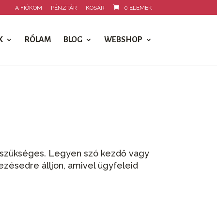
A FIÓKOM
PÉNZTÁR
KOSÁR
0 ELEMEK
K
RÓLAM
BLOG
WEBSHOP
z szükséges. Legyen szó kezdő vagy
ezésedre álljon, amivel ügyfeleid