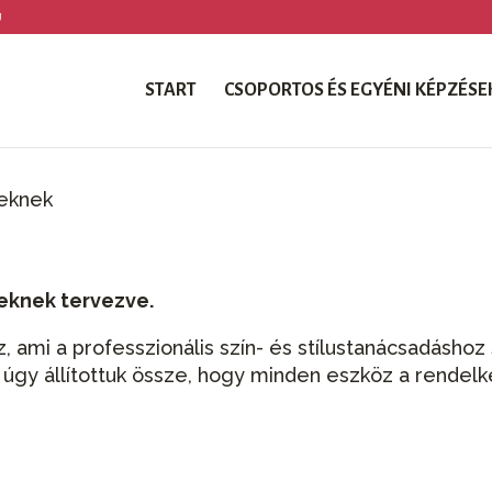
U
START
CSOPORTOS ÉS EGYÉNI KÉPZÉSE
eknek
reknek tervezve.
ami a professzionális szín- és stílustanácsadásho
t úgy állítottuk össze, hogy minden eszköz a rendelk