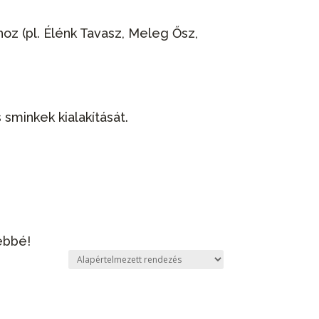
z (pl. Élénk Tavasz, Meleg Ősz,
sminkek kialakítását.
ebbé!