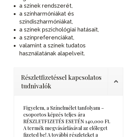
a színek rendszerét,
a színharmóniákat és
színdiszharmóniákat,
a színek pszichológiai hatásait,
a színpreferenciákat,
valamint a színek tudatos
használatának alapelveit.
Részletfizetéssel kapcsolatos
tudnivalók
Figyelem, a Színelmélet tanfolyam –
csoportos képzés teljes ára
RÉSZLETFIZETÉS ESETÉN 140,000 Ft.
A termék megvásárlásával az előleget
fizeted be! A további részleteket a