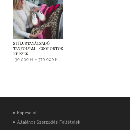
000 Ft
000 Ft
STÍLUSTANÁCSADÓ
TANFOLYAM – CSOPORTOS
KÉPZÉS
Ártartomány:
130 000
Ft
–
370 000
Ft
130
000 Ft
-
370
000 Ft
Kapcsolat
Általános Szerződési Feltételek