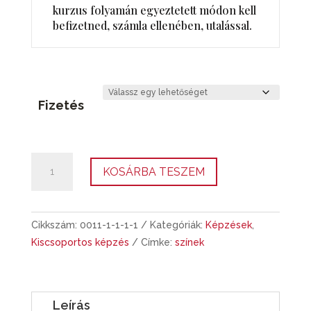
kurzus folyamán egyeztetett módon kell
befizetned, számla ellenében, utalással.
Fizetés
SZÍNELMÉLET
KOSÁRBA TESZEM
TANFOLYAM
-
CSOPORTOS
Cikkszám:
0011-1-1-1-1
Kategóriák:
Képzések
,
KÉPZÉS
Kiscsoportos képzés
Címke:
színek
mennyiség
Leírás