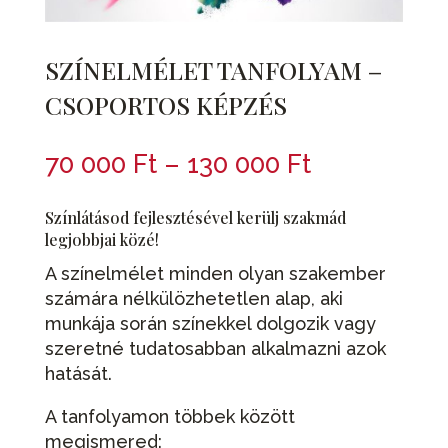
SZÍNELMÉLET TANFOLYAM –
CSOPORTOS KÉPZÉS
Ártartomán
70 000
Ft
–
130 000
Ft
70
000 Ft
Színlátásod fejlesztésével kerülj szakmád
-
legjobbjai közé!
130
A színelmélet minden olyan szakember
000 Ft
számára nélkülözhetetlen alap, aki
munkája során színekkel dolgozik vagy
szeretné tudatosabban alkalmazni azok
hatását.
A tanfolyamon többek között
megismered: