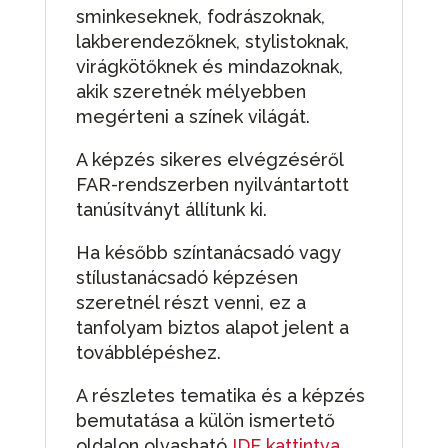
sminkeseknek, fodrászoknak,
lakberendezőknek, stylistoknak,
virágkötőknek és mindazoknak,
akik szeretnék mélyebben
megérteni a színek világát.
A képzés sikeres elvégzéséről
FAR-rendszerben nyilvántartott
tanúsítványt állítunk ki.
Ha később színtanácsadó vagy
stílustanácsadó képzésen
szeretnél részt venni, ez a
tanfolyam biztos alapot jelent a
továbblépéshez.
A részletes tematika és a képzés
bemutatása a külön ismertető
oldalon olvasható
IDE kattintva
.