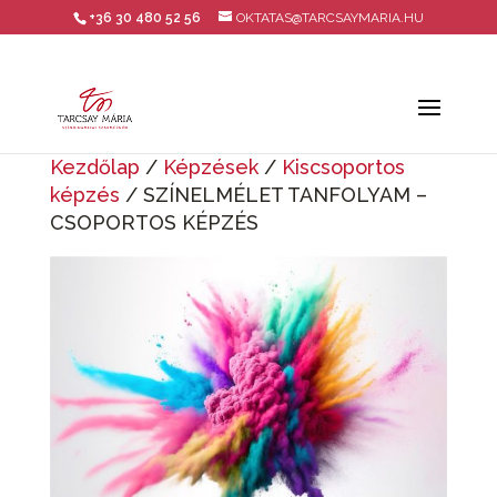
+36 30 480 52 56
OKTATAS@TARCSAYMARIA.HU
Kezdőlap
/
Képzések
/
Kiscsoportos
képzés
/ SZÍNELMÉLET TANFOLYAM –
CSOPORTOS KÉPZÉS