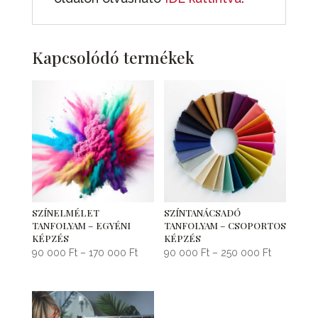
Kapcsolódó termékek
SZÍNELMÉLET
SZÍNTANÁCSADÓ
TANFOLYAM – EGYÉNI
TANFOLYAM – CSOPORTOS
KÉPZÉS
KÉPZÉS
Ártartomány:
Ártartomá
90 000
Ft
–
170 000
Ft
90 000
Ft
–
250 000
Ft
90
90
000 Ft
000 Ft
-
-
170
250