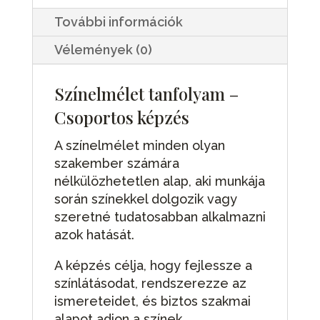
További információk
Vélemények (0)
Színelmélet tanfolyam –
Csoportos képzés
A színelmélet minden olyan
szakember számára
nélkülözhetetlen alap, aki munkája
során színekkel dolgozik vagy
szeretné tudatosabban alkalmazni
azok hatását.
A képzés célja, hogy fejlessze a
színlátásodat, rendszerezze az
ismereteidet, és biztos szakmai
alapot adjon a színek