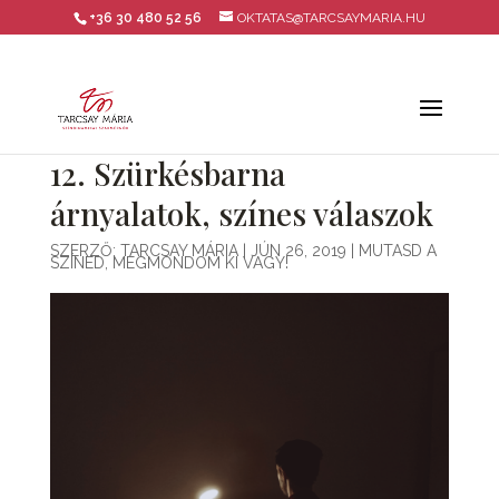
+36 30 480 52 56
OKTATAS@TARCSAYMARIA.HU
12. Szürkésbarna
árnyalatok, színes válaszok
SZERZŐ:
TARCSAY MÁRIA
|
JÚN 26, 2019
|
MUTASD A
SZÍNED, MEGMONDOM KI VAGY!