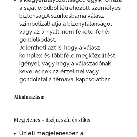
a saját erődből létrehozott személyes
biztonság.A szürkésbarna válasz
szimbolizálhatja a bizonytalanságot
vagy az árnyalt, nem fekete-fehér
gondolkodást.
Jelentheti azt is, hogy a válasz
komplex és többféle megközelítést
igényel, vagy hogy a válaszadónak
keverednek az érzelmei vagy
gondolatai a témával kapcsolatban.
Alkalmazása:
Megjelenés – dizájn, szín és stílus
Üzleti megjelenésben a