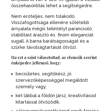
összehasonlítás lehet a segítségedre.
Nem erőteljes, nem tolakodó.
Visszafogottsága ellenére sötétebb
árnyalata mégis tekintélyt parancsoló,
stabilitást árasztó és finom eleganciát
sugall. A barna barátságosságát és a
szürke távolságtartását ötvözi.
Ha ezt a színt választottad, az elemzők szerint
énképedre jellemző, hogy:
becsületes, segítőkész, jó
szervezőképességgel megáldott
személy vagy,
két lábbal a földön jársz, kreativitásod
kitartással ötvöződik,
a kiegyensúlyozottságod egyik forrása