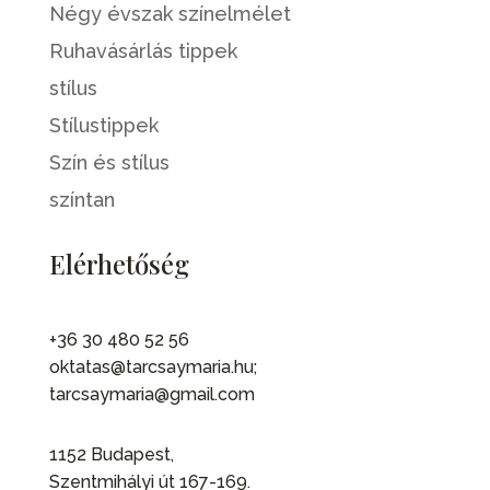
Négy évszak színelmélet
Ruhavásárlás tippek
stílus
Stílustippek
Szín és stílus
színtan
Elérhetőség
+36 30 480 52 56
oktatas@tarcsaymaria.hu;
tarcsaymaria@gmail.com
1152 Budapest,
Szentmihályi út 167-169.