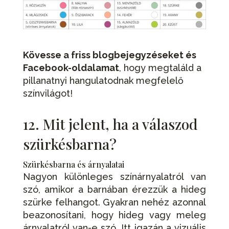
Kövesse a friss blogbejegyzéseket és
Facebook-oldalamat
, hogy megtaláld a
pillanatnyi hangulatodnak megfelelő
színvilágot!
12. Mit jelent, ha a válaszod
szürkésbarna?
Szürkésbarna és árnyalatai
Nagyon különleges színárnyalatról van
szó, amikor a barnában érezzük a hideg
szürke felhangot. Gyakran nehéz azonnal
beazonosítani, hogy hideg vagy meleg
árnyalatról van-e szó. Itt igazán a vizuális