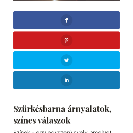
Szürkésbarna árnyalatok,
színes válaszok
Színek – egy egyszerű nyelv, amelyet