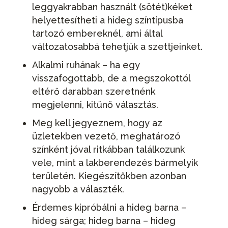
leggyakrabban használt (sötét)kéket
helyettesítheti a hideg színtípusba
tartozó embereknél, ami által
változatosabbá tehetjük a szettjeinket.
Alkalmi ruhának – ha egy
visszafogottabb, de a megszokottól
eltérő darabban szeretnénk
megjelenni, kitűnő választás.
Meg kell jegyeznem, hogy az
üzletekben vezető, meghatározó
színként jóval ritkábban találkozunk
vele, mint a lakberendezés bármelyik
területén. Kiegészítőkben azonban
nagyobb a választék.
Érdemes kipróbálni a hideg barna –
hideg sárga; hideg barna – hideg