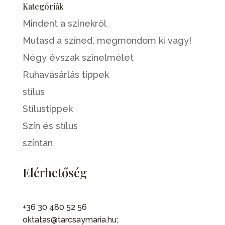
Kategóriák
Mindent a színekről
Mutasd a színed, megmondom ki vagy!
Négy évszak színelmélet
Ruhavásárlás tippek
stílus
Stílustippek
Szín és stílus
színtan
Elérhetőség
+36 30 480 52 56
oktatas@tarcsaymaria.hu;