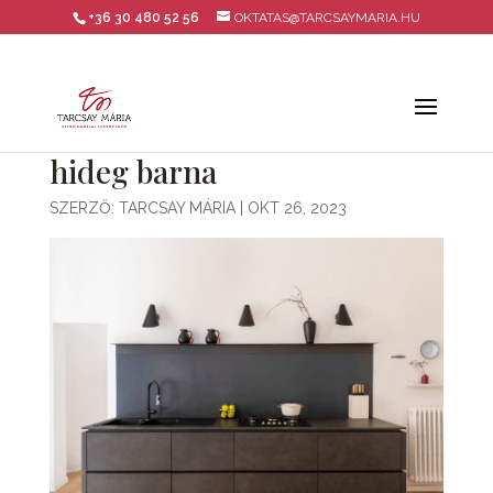
+36 30 480 52 56
OKTATAS@TARCSAYMARIA.HU
hideg barna
SZERZŐ:
TARCSAY MÁRIA
|
OKT 26, 2023