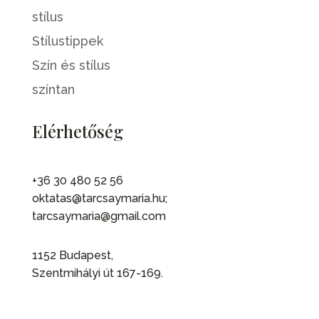
stílus
Stílustippek
Szín és stílus
színtan
Elérhetőség
+36 30 480 52 56
oktatas@tarcsaymaria.hu;
tarcsaymaria@gmail.com
1152 Budapest,
Szentmihályi út 167-169.