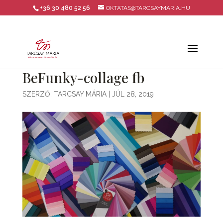
+36 30 480 52 56
OKTATAS@TARCSAYMARIA.HU
BeFunky-collage fb
SZERZŐ:
TARCSAY MÁRIA
|
JÚL 28, 2019