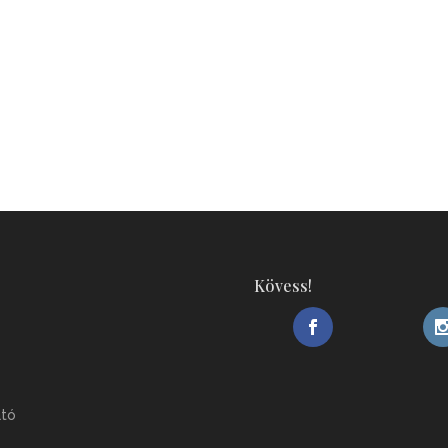
Kövess!
ató