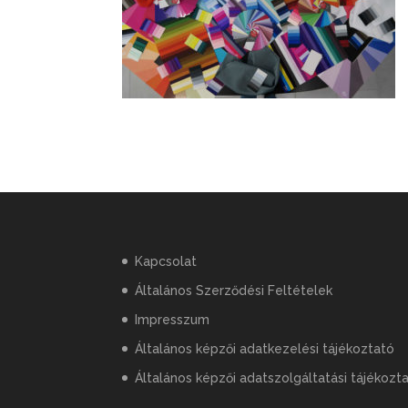
Kapcsolat
Általános Szerződési Feltételek
Impresszum
Általános képzői adatkezelési tájékoztató
Általános képzői adatszolgáltatási tájékozt