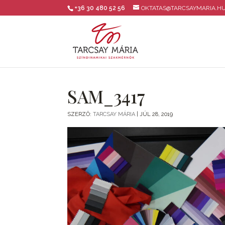
+36 30 480 52 56
OKTATAS@TARCSAYMARIA.H
SAM_3417
SZERZŐ:
TARCSAY MÁRIA
|
JÚL 28, 2019