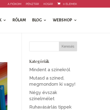
A FIÓKOM
PÉNZTÁR
KOSÁR
0 ELEMEK
K
RÓLAM
BLOG
WEBSHOP
Kategóriák
Mindent a színekről
Mutasd a színed,
megmondom ki vagy!
Négy évszak
színelmélet
Ruhavásárlás tippek