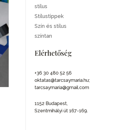
stílus
Stílustippek
Szín és stílus
színtan
Elérhetőség
+36 30 480 52 56
oktatas@tarcsaymaria.hu;
tarcsaymaria@gmail.com
1152 Budapest,
Szentmihályi út 167-169.