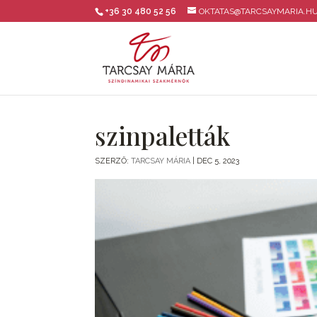
+36 30 480 52 56
OKTATAS@TARCSAYMARIA.H
szinpaletták
SZERZŐ:
TARCSAY MÁRIA
|
DEC 5, 2023