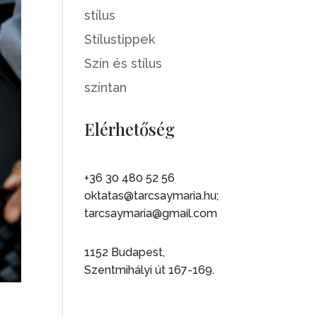
stílus
Stílustippek
Szín és stílus
színtan
Elérhetőség
+36 30 480 52 56
oktatas@tarcsaymaria.hu;
tarcsaymaria@gmail.com
1152 Budapest,
Szentmihályi út 167-169.