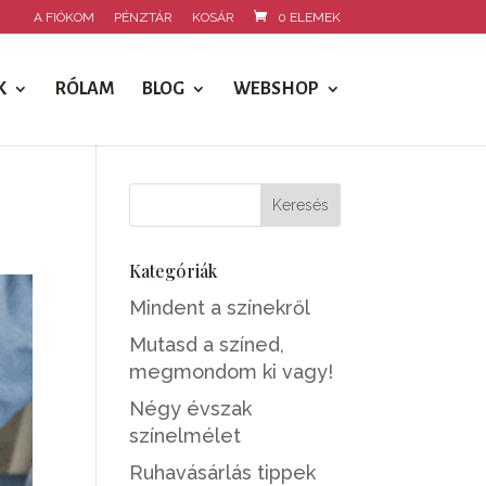
A FIÓKOM
PÉNZTÁR
KOSÁR
0 ELEMEK
K
RÓLAM
BLOG
WEBSHOP
Kategóriák
Mindent a színekről
Mutasd a színed,
megmondom ki vagy!
Négy évszak
színelmélet
Ruhavásárlás tippek