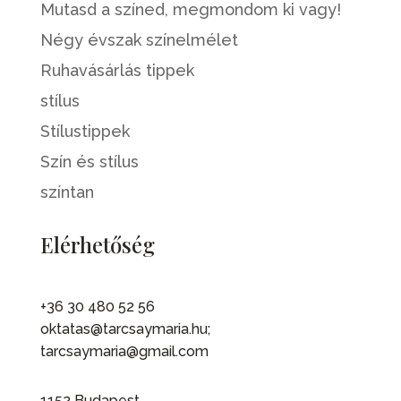
Mutasd a színed, megmondom ki vagy!
Négy évszak színelmélet
Ruhavásárlás tippek
stílus
Stílustippek
Szín és stílus
színtan
Elérhetőség
+36 30 480 52 56
oktatas@tarcsaymaria.hu;
tarcsaymaria@gmail.com
1152 Budapest,