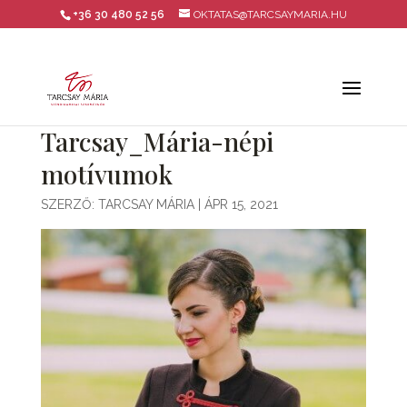
+36 30 480 52 56
OKTATAS@TARCSAYMARIA.HU
Tarcsay_Mária-népi
motívumok
SZERZŐ:
TARCSAY MÁRIA
|
ÁPR 15, 2021