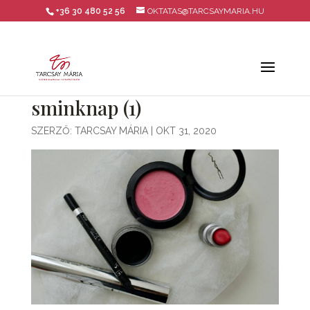
+36 30 480 52 56
OKTATAS@TARCSAYMARIA.HU
sminknap (1)
SZERZŐ:
TARCSAY MÁRIA
|
OKT 31, 2020