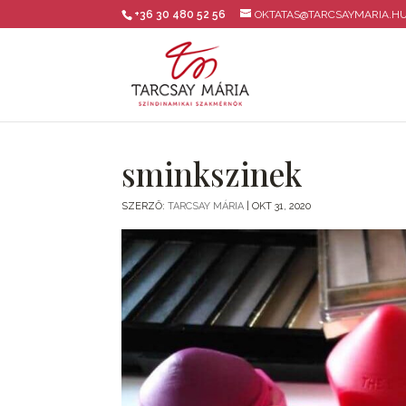
+36 30 480 52 56
OKTATAS@TARCSAYMARIA.H
sminkszinek
SZERZŐ:
TARCSAY MÁRIA
|
OKT 31, 2020