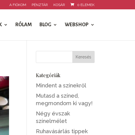
A FIÓKOM
PÉNZTÁR
KOSÁR
0 ELEMEK
K
RÓLAM
BLOG
WEBSHOP
Kategóriák
Mindent a színekről
Mutasd a színed,
megmondom ki vagy!
Négy évszak
színelmélet
Ruhavásárlás tippek