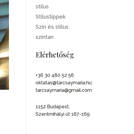
stílus
Stílustippek
Szín és stílus
színtan
Elérhetőség
+36 30 480 52 56
oktatas@tarcsaymaria.hu;
tarcsaymaria@gmail.com
1152 Budapest,
Szentmihályi út 167-169.