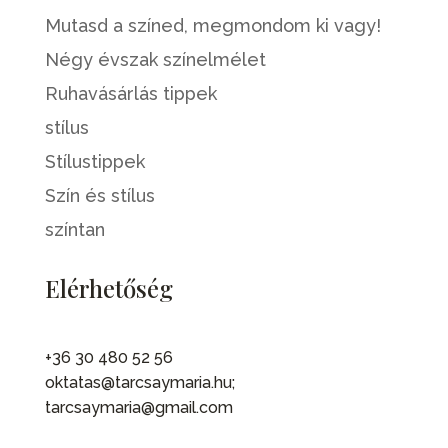
Mutasd a színed, megmondom ki vagy!
Négy évszak színelmélet
Ruhavásárlás tippek
stílus
Stílustippek
Szín és stílus
színtan
Elérhetőség
+36 30 480 52 56
oktatas@tarcsaymaria.hu;
tarcsaymaria@gmail.com