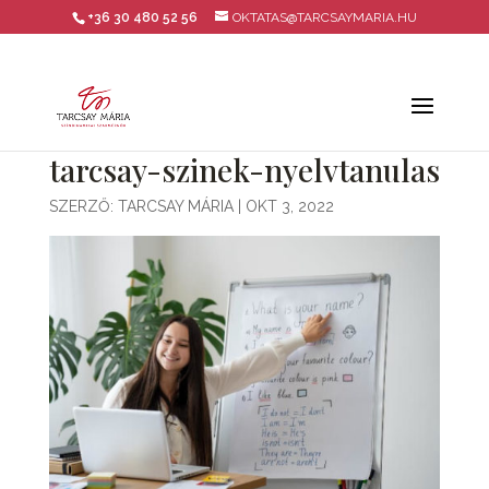
+36 30 480 52 56
OKTATAS@TARCSAYMARIA.HU
tarcsay-szinek-nyelvtanulas
SZERZŐ:
TARCSAY MÁRIA
|
OKT 3, 2022