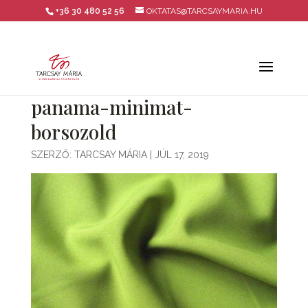
+36 30 480 52 56
OKTATAS@TARCSAYMARIA.HU
panama-minimat-
borsozold
SZERZŐ:
TARCSAY MÁRIA
|
JÚL 17, 2019