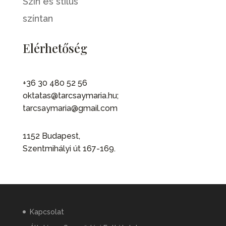
Szín és stílus
színtan
Elérhetőség
+36 30 480 52 56
oktatas@tarcsaymaria.hu;
tarcsaymaria@gmail.com
1152 Budapest,
Szentmihályi út 167-169.
Kapcsolat