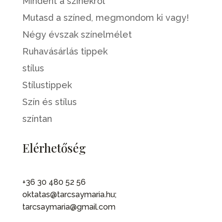
Mindent a színekről
Mutasd a színed, megmondom ki vagy!
Négy évszak színelmélet
Ruhavásárlás tippek
stílus
Stílustippek
Szín és stílus
színtan
Elérhetőség
+36 30 480 52 56
oktatas@tarcsaymaria.hu;
tarcsaymaria@gmail.com