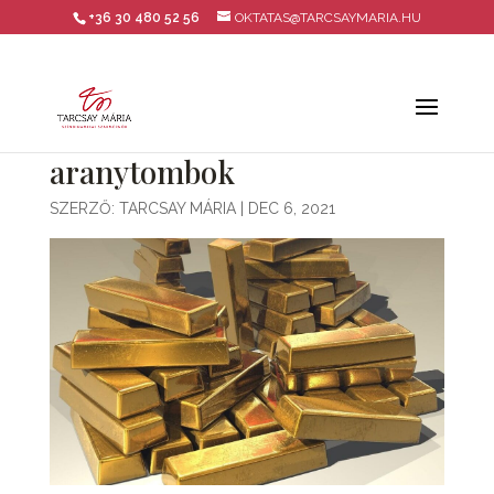
+36 30 480 52 56
OKTATAS@TARCSAYMARIA.HU
aranytombok
SZERZŐ:
TARCSAY MÁRIA
|
DEC 6, 2021