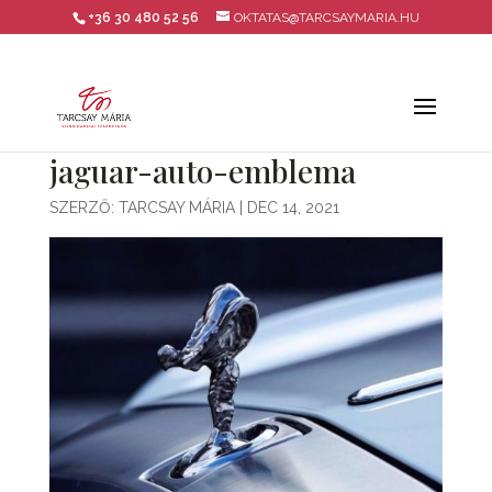
+36 30 480 52 56
OKTATAS@TARCSAYMARIA.HU
jaguar-auto-emblema
SZERZŐ:
TARCSAY MÁRIA
|
DEC 14, 2021