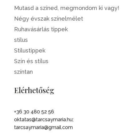
Mutasd a színed, megmondom ki vagy!
Négy évszak színelmélet
Ruhavásárlás tippek
stílus
Stílustippek
Szín és stílus
színtan
Elérhetőség
+36 30 480 52 56
oktatas@tarcsaymaria.hu;
tarcsaymaria@gmail.com