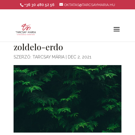
+36 30 480 52 56
OKTATAS@TARCSAYMARIA.HU
zoldelo-erdo
SZERZŐ:
TARCSAY MÁRIA
|
DEC 2, 2021