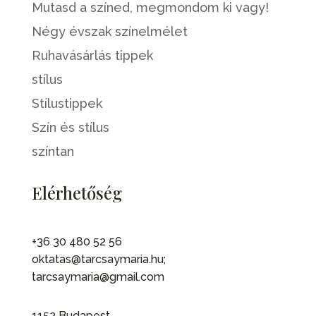
Mutasd a színed, megmondom ki vagy!
Négy évszak színelmélet
Ruhavásárlás tippek
stílus
Stílustippek
Szín és stílus
színtan
Elérhetőség
+36 30 480 52 56
oktatas@tarcsaymaria.hu;
tarcsaymaria@gmail.com
1152 Budapest,