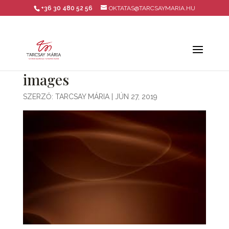
+36 30 480 52 56
OKTATAS@TARCSAYMARIA.HU
images
SZERZŐ:
TARCSAY MÁRIA
|
JÚN 27, 2019