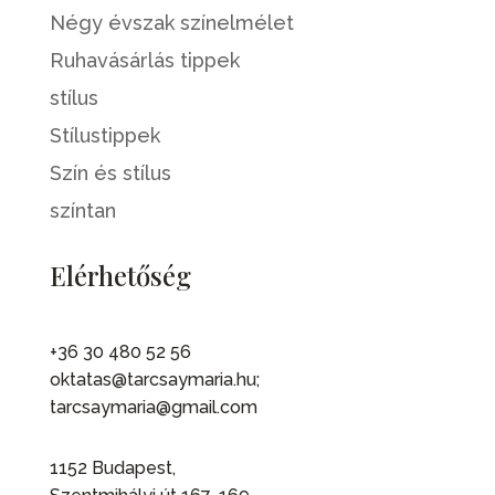
Négy évszak színelmélet
Ruhavásárlás tippek
stílus
Stílustippek
Szín és stílus
színtan
Elérhetőség
+36 30 480 52 56
oktatas@tarcsaymaria.hu;
tarcsaymaria@gmail.com
1152 Budapest,