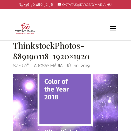
+36 30 480 52 56
OKTATAS@TARCSAYMARIA.HU
ThinkstockPhotos-
889190118-1920×1920
SZERZŐ:
TARCSAY MÁRIA
|
JÚL 10, 2019