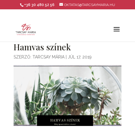
+36 30 480 52 56
OKTATAS@TARCSAYMARIA.HU
Hamvas színek
SZERZŐ:
TARCSAY MÁRIA
|
JÚL 17, 2019