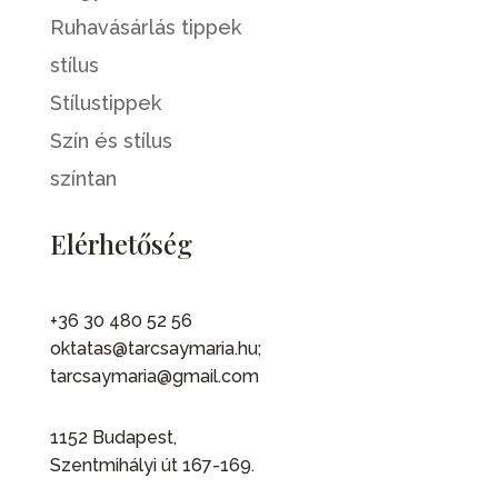
Ruhavásárlás tippek
stílus
Stílustippek
Szín és stílus
színtan
Elérhetőség
+36 30 480 52 56
oktatas@tarcsaymaria.hu;
tarcsaymaria@gmail.com
1152 Budapest,
Szentmihályi út 167-169.