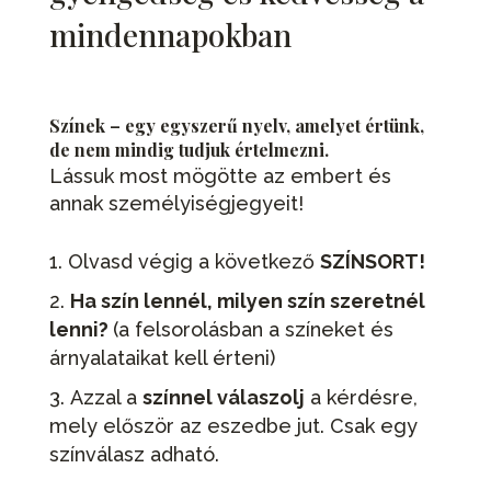
mindennapokban
Színek – egy egyszerű nyelv, amelyet értünk,
de nem mindig tudjuk értelmezni.
Lássuk most mögötte az embert és
annak személyiségjegyeit!
Olvasd végig a következő
SZÍNSORT!
Ha szín lennél, milyen szín szeretnél
lenni?
(a felsorolásban a színeket és
árnyalataikat kell érteni)
Azzal a
színnel válaszolj
a kérdésre,
mely először az eszedbe jut. Csak egy
színválasz adható.