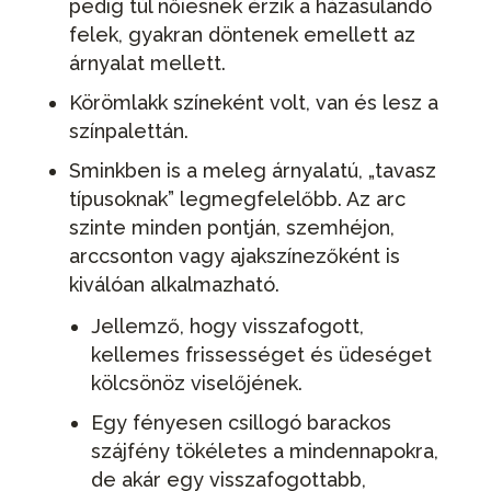
pedig túl nőiesnek érzik a házasulandó
felek, gyakran döntenek emellett az
árnyalat mellett.
Körömlakk színeként volt, van és lesz a
színpalettán.
Sminkben is a meleg árnyalatú, „tavasz
típusoknak” legmegfelelőbb. Az arc
szinte minden pontján, szemhéjon,
arccsonton vagy ajakszínezőként is
kiválóan alkalmazható.
Jellemző, hogy visszafogott,
kellemes frissességet és üdeséget
kölcsönöz viselőjének.
Egy fényesen csillogó barackos
szájfény tökéletes a mindennapokra,
de akár egy visszafogottabb,