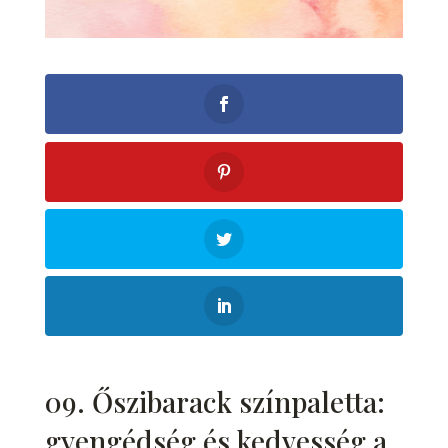
09. Őszibarack színpaletta:
gyengédség és kedvesség a