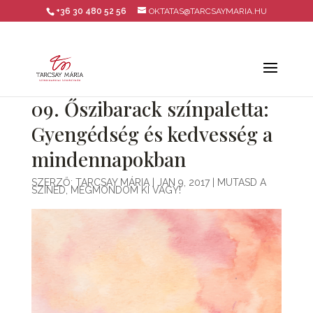
+36 30 480 52 56
OKTATAS@TARCSAYMARIA.HU
09. Őszibarack színpaletta:
Gyengédség és kedvesség a
mindennapokban
SZERZŐ:
TARCSAY MÁRIA
|
JAN 9, 2017
|
MUTASD A
SZÍNED, MEGMONDOM KI VAGY!