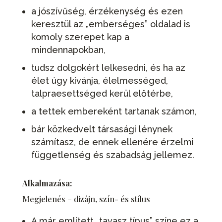
a jószívűség, érzékenység és ezen
keresztül az „emberséges” oldalad is
komoly szerepet kap a
mindennapokban,
tudsz dolgokért lelkesedni, és ha az
élet úgy kívánja, élelmességed,
talpraesettséged kerül előtérbe,
a tettek embereként tartanak számon,
bár közkedvelt társasági lénynek
számítasz, de ennek ellenére érzelmi
függetlenség és szabadság jellemez.
Alkalmazása:
Megjelenés – dizájn, szín- és stílus
A már említett „tavasz típus” színe ez a