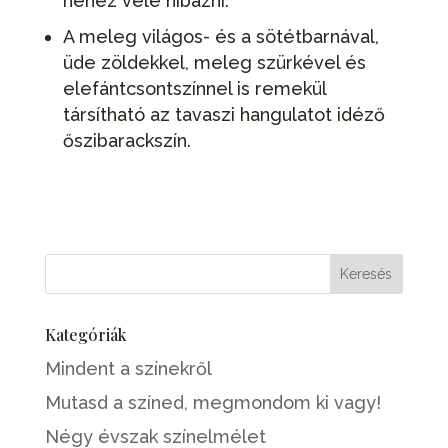
nehéz vele hibázni.
A meleg világos- és a sötétbarnával,
üde zöldekkel, meleg szürkével és
elefántcsontszínnel is remekül
társítható az tavaszi hangulatot idéző
őszibarackszín.
Kategóriák
Mindent a színekről
Mutasd a színed, megmondom ki vagy!
Négy évszak színelmélet