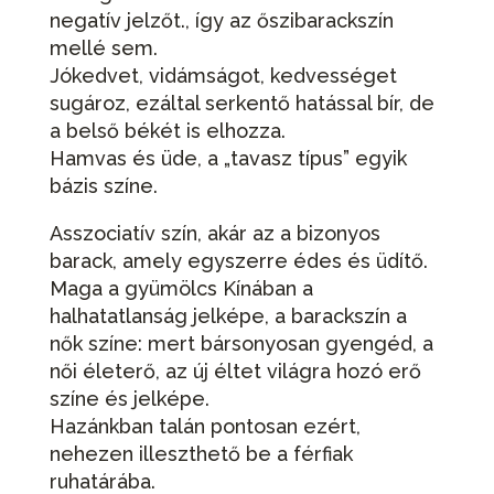
negatív jelzőt., így az őszibarackszín
mellé sem.
Jókedvet, vidámságot, kedvességet
sugároz, ezáltal serkentő hatással bír, de
a belső békét is elhozza.
Hamvas és üde, a „tavasz típus” egyik
bázis színe.
Asszociatív szín, akár az a bizonyos
barack, amely egyszerre édes és üdítő.
Maga a gyümölcs Kínában a
halhatatlanság jelképe, a barackszín a
nők színe: mert bársonyosan gyengéd, a
női életerő, az új éltet világra hozó erő
színe és jelképe.
Hazánkban talán pontosan ezért,
nehezen illeszthető be a férfiak
ruhatárába.