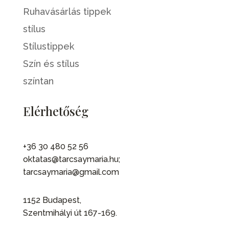
Ruhavásárlás tippek
stílus
Stílustippek
Szín és stílus
színtan
Elérhetőség
+36 30 480 52 56
oktatas@tarcsaymaria.hu;
tarcsaymaria@gmail.com
1152 Budapest,
Szentmihályi út 167-169.