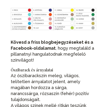
Kövesd a friss blogbejegyzéseket és a
Facebook-oldalamat
, hogy megtaláld a
pillanatnyi hangulatodnak megfelelő
színvilágot!
Őszibarack és árnyalatai
Az őszibarackszín meleg, világos,
telítetlen árnyalatot jelent, amely
magában hordozza a sárga,
narancssárga, rózsaszín (fehér) pozitív
tulajdonságait.
A világos színek mellé ritkán teszünk