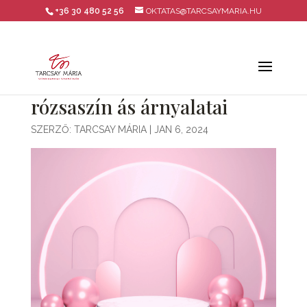
+36 30 480 52 56
OKTATAS@TARCSAYMARIA.HU
rózsaszín ás árnyalatai
SZERZŐ:
TARCSAY MÁRIA
|
JAN 6, 2024