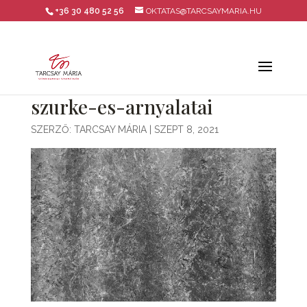
+36 30 480 52 56
OKTATAS@TARCSAYMARIA.HU
szurke-es-arnyalatai
SZERZŐ:
TARCSAY MÁRIA
|
SZEPT 8, 2021