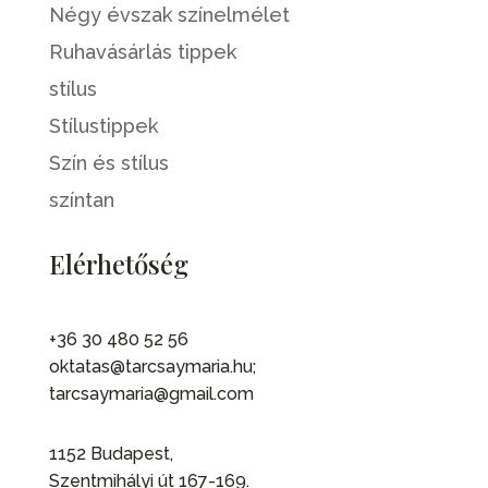
Négy évszak színelmélet
Ruhavásárlás tippek
stílus
Stílustippek
Szín és stílus
színtan
Elérhetőség
+36 30 480 52 56
oktatas@tarcsaymaria.hu;
tarcsaymaria@gmail.com
1152 Budapest,
Szentmihályi út 167-169.